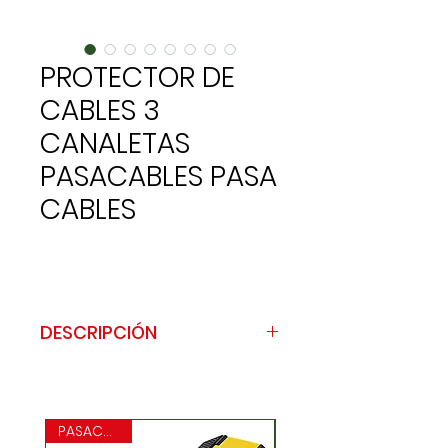
PROTECTOR DE
CABLES 3
CANALETAS
PASACABLES PASA
CABLES
DESCRIPCIÓN
Este protector cables 3 canales
está fabricado en goma negra y
cuenta con una tapa amarilla de
PASACABLES
plástico unida a la base con una