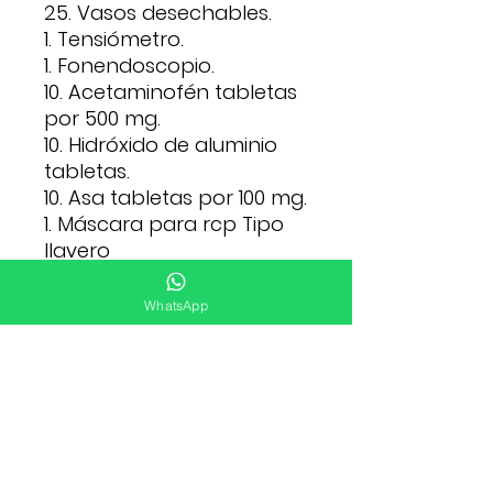
25. Vasos desechables.
1. Tensiómetro.
1. Fonendoscopio.
10. Acetaminofén tabletas
por 500 mg.
10. Hidróxido de aluminio
tabletas.
10. Asa tabletas por 100 mg.
1. Máscara para rcp Tipo
llavero
1. Maleta morral con
reflectivo
WhatsApp
POLÍTICA DE CAMBIOS Y
DEVOLUCIONES
A continuación, encontrarás las
políticas que deberás tener
presentes en caso de requerir