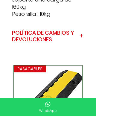
160kg.
Peso silla : 10kg
POLÍTICA DE CAMBIOS Y
DEVOLUCIONES
A continuación, encontrarás las
políticas que deberás tener
presentes en caso de requerir
PASACABLES
iniciar un trámite de cambio,
retracto o garantía:
GARANTÍA
PARA TENER EN CUENTA EN EL
TRÁMITE DE GARANTÍA; El hecho
de dar inicio al proceso de
garantía no implica la
WhatsApp
aceptación de la misma, ya
que estará sujeta a la revisión
técnica que haga constar
que no cabe causal de